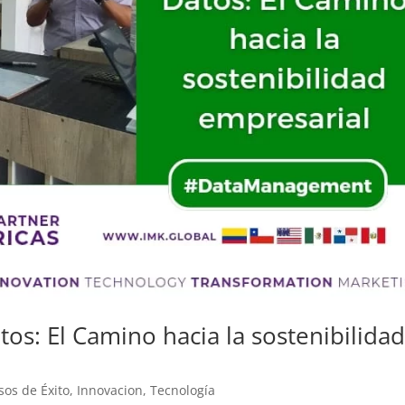
os: El Camino hacia la sostenibilida
sos de Éxito
,
Innovacion
,
Tecnología