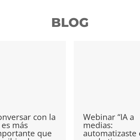
BLOG
nversar con la
Webinar “IA a
 es más
medias:
mportante que
automatizaste 