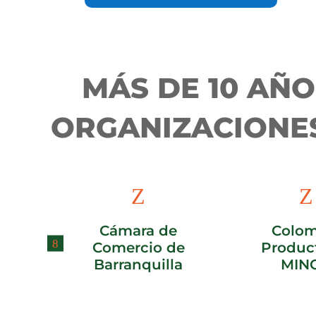
MÁS DE 10 AÑO
ORGANIZACIONES
Z
Z
de
Cámara de
Colom
de
Comercio de
Product
a
Barranquilla
MINC