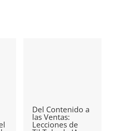
Del Contenido a
Gov
las Ventas:
Int
el
Lecciones de
Arti