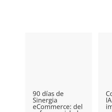
90 días de
Co
Sinergia
IA
eCommerce: del
i