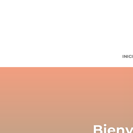
INIC
Bienv