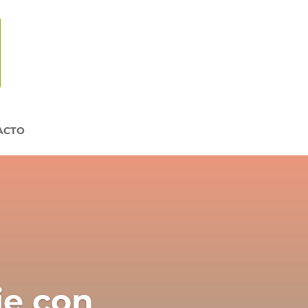
ACTO
je con