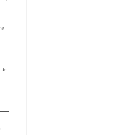
una
s
s de
n