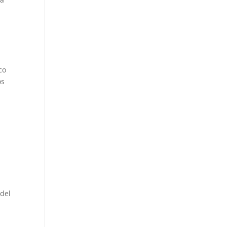
co
os
 del