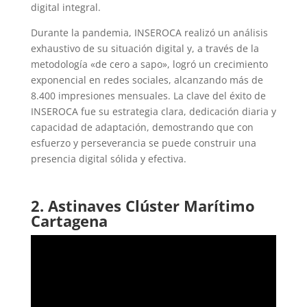
digital integral.
Durante la pandemia, INSEROCA realizó un análisis
exhaustivo de su situación digital y, a través de la
metodología «de cero a sapo», logró un crecimiento
exponencial en redes sociales, alcanzando más de
8.400 impresiones mensuales. La clave del éxito de
INSEROCA fue su estrategia clara, dedicación diaria y
capacidad de adaptación, demostrando que con
esfuerzo y perseverancia se puede construir una
presencia digital sólida y efectiva.
2. Astinaves Clúster Marítimo
Cartagena