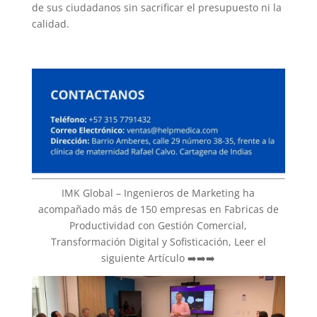
de sus ciudadanos sin sacrificar el presupuesto ni la
calidad.
IMK Global – Ingenieros de Marketing ha
acompañado más de 150 empresas en Fabricas de
Productividad con Gestión Comercial,
Transformación Digital y Sofisticación, Leer el
siguiente Artículo ➡️➡️➡️